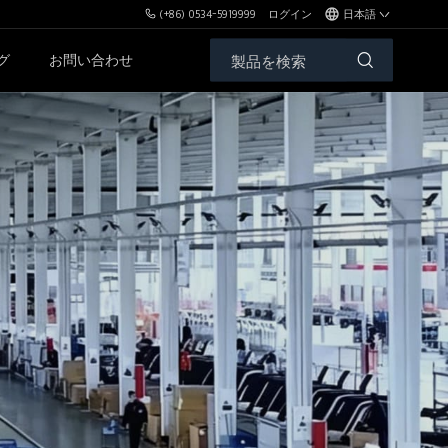
(+86) 0534-5919999
ログイン
日本語
グ
お問い合わせ
ィークサービス
フリーウェイト＆ベンチ
PLシリーズ
SHシリーズ
XHAシリーズ
ZHシリーズ