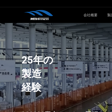
会社概要
製
販
カーディオ
スタック
フィットネスマシン
MTMシリー
25年の
エリプティカル
XMDMシリ
製造
スピンバイク
MELシリー
経験
ステアクライマー
T8シリーズ
フィットネスバイク