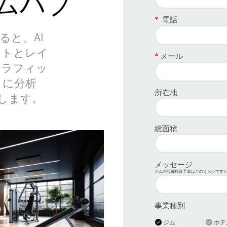
ジムハブ
電話
*
ると、AI
ストとレイ
メール
*
トラフィッ
トに分析
所在地
します。
総面積
メッセージ
ジムの設備投資予算はどのくらいです
事業種別
ジム
ホテ