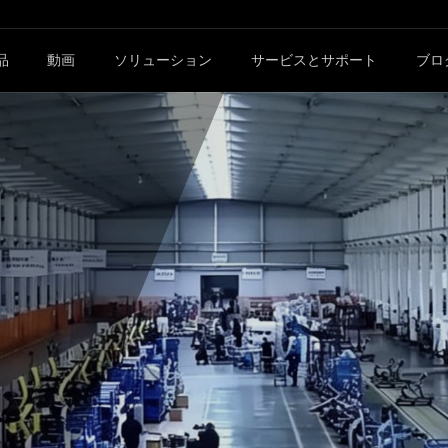
品
動画
ソリューション
サービスとサポート
ブロ
売代理店向け
MBHとは
ジム
ジムオーナー向け
ホテル
MBHを見学
クラブ
エンドユーザー向け
MBH体験
フィットネススタジオ
MBHの栄誉
アンテ
式マシン
プレートロードマシン
ズ
METTA 5シリーズ
ーズ
METTA 2シリーズ
ズ
METTA 1シリーズ
LASシリーズ
XALシリーズ