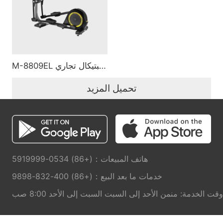
M-8809EL جهاز إليبتيكال تجاري
تحميل المزيد
هاتف المبيعات：(+86) 0534-5919999
خدمات ما بعد البيع：(+86) 400-832-9898