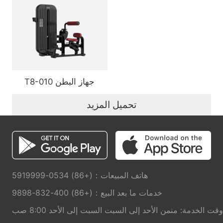
T8-010 جهاز البطن
تحميل المزيد
هاتف المبيعات：(+86) 0534-5919999
خدمات ما بعد البيع：(+86) 400-832-9898