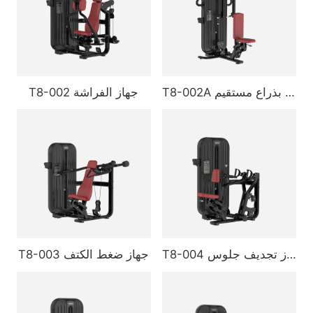
T8-002A ضغط صدر بذراع مستقيم
T8-002 جهاز الفراشة
T8-004 جهاز تجديف جلوس
T8-003 جهاز ضغط الكتف