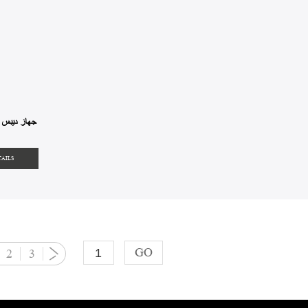
MEL-008 جهاز ديبس
TAILS
GO
2
3