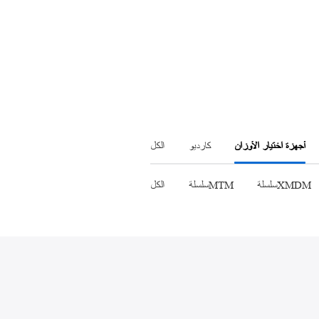
جهاز الجري
أجهزة اختيار الأوزان
كارديو
الكل
سلسلةXMDM
سلسلةMTM
الكل