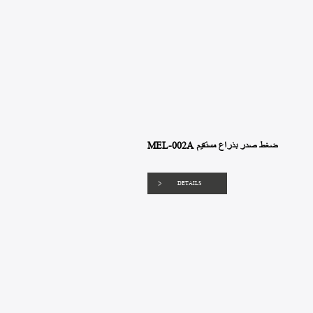
MEL-002A ضغط صدر بذراع مستقيم
DETAILS