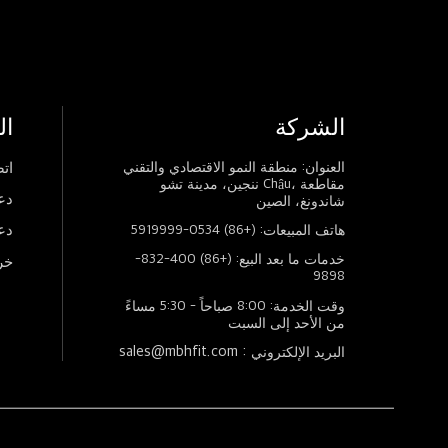
الشركة
ال
العنوان: منطقة النمو الاقتصادي والتقني
اتص
ننجين، مدينة تشو Châu، مقاطعة
دع
شاندونغ، الصين
دع
هاتف المبيعات: (+86) 0534-5919999
خدمات ما بعد البيع: (+86) 400-832-
خر
9898
وقت الخدمة: 8:00 صباحاً - 5:30 مساءً
من الأحد إلى السبت
sales@mbhfit.com :
البريد الإلكتروني