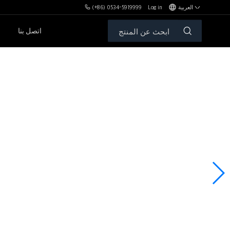
العربية
Log in
(+86) 0534-5919999
اتصل بنا
مكافآت MBH
الأوزان الحرة والمقاعد
سلسلةPL
سلسلةSH
سلسلةXHA
سلسلةZH