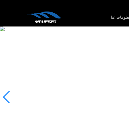
لومات عنا
ار الأوزان
كارديو
سلسلةMTM
جهاز لياقة بدنية
سلةXMDM
جهاز إليبتيكال
سلسلة MEL
دراجة سبين
سلسلة T8
جهاز صعود الدرج
دراجة ثابتة