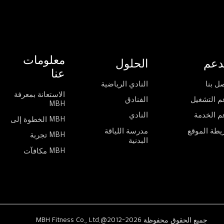
معلومات
دعم
الحلول
عنا
ل بنا
النادي الرياضية
الاستعانة بمعرفة
م التشغيل
الفنادق
MBH
م الخدمة
النادي
الخطوة إلى MBH
يطة الموقع
مدرسة اللياقة
تجربة MBH
البدنية
مكافآت MBH
MBH Fitness Co., Ltd.@2012-2026 جميع الحقوق محفوظة