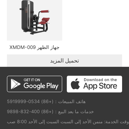
XMDM-009 جهاز الظهر
تحميل المزيد
هاتف المبيعات：(+86) 0534-5919999
خدمات ما بعد البيع：(+86) 400-832-9898