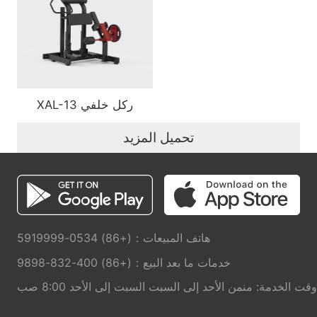
XAL-13 ركل خلفي
تحميل المزيد
هاتف المبيعات：(+86) 0534-5919999
خدمات ما بعد البيع：(+86) 400-832-9898