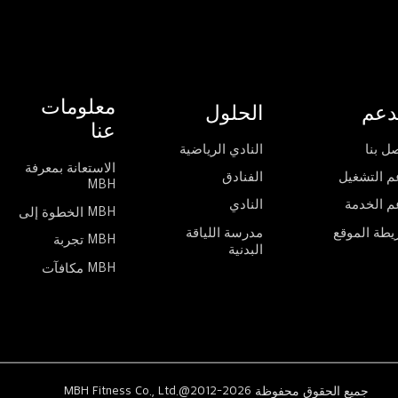
معلومات
دعم
الحلول
عنا
ل بنا
النادي الرياضية
الاستعانة بمعرفة
م التشغيل
الفنادق
MBH
م الخدمة
النادي
الخطوة إلى MBH
يطة الموقع
مدرسة اللياقة
تجربة MBH
البدنية
مكافآت MBH
MBH Fitness Co., Ltd.@2012-2026 جميع الحقوق محفوظة