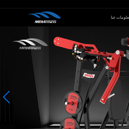
لومات عنا
ار الأوزان
كارديو
سلسلةMTM
جهاز لياقة بدنية
سلةXMDM
جهاز إليبتيكال
سلسلة MEL
دراجة سبين
سلسلة T8
جهاز صعود الدرج
دراجة ثابتة