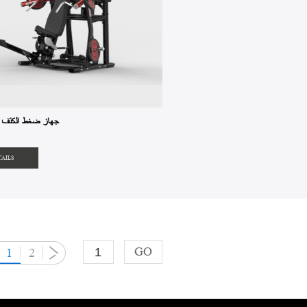
MET1-17 جهاز ضغط الكتف
TAILS
GO
1
2