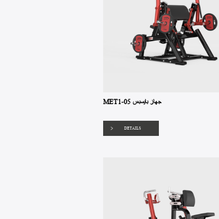
MET1-05 جهاز بايسبس
DETAILS