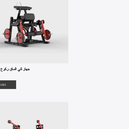
MET1-03 جهاز ثني الساق ركوع
TAILS