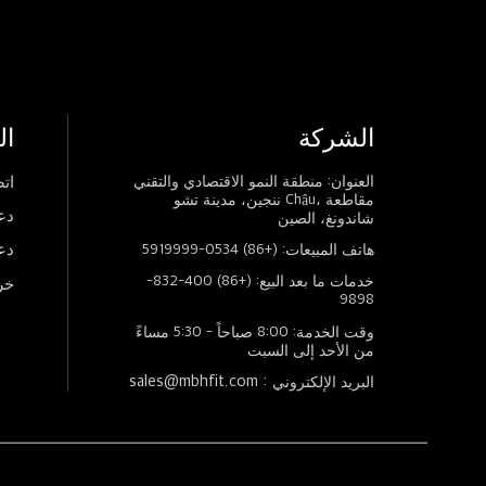
الشركة
ال
العنوان: منطقة النمو الاقتصادي والتقني
اتص
ننجين، مدينة تشو Châu، مقاطعة
دع
شاندونغ، الصين
دع
هاتف المبيعات: (+86) 0534-5919999
خدمات ما بعد البيع: (+86) 400-832-
خر
9898
وقت الخدمة: 8:00 صباحاً - 5:30 مساءً
من الأحد إلى السبت
sales@mbhfit.com :
البريد الإلكتروني