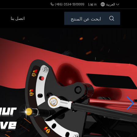
العربية
Log in
(+86) 0534-5919999
اتصل بنا
مكافآت MBH
الأوزان الحرة والمقاعد
سلسلةPL
سلسلةSH
سلسلةXHA
سلسلةZH