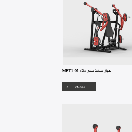
MET1-01 جهاز ضغط صدر مائل
DETAILS