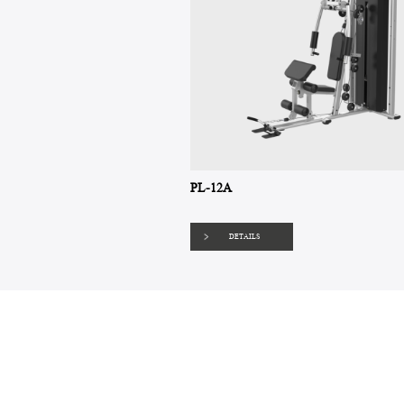
PL-12A
DETAILS