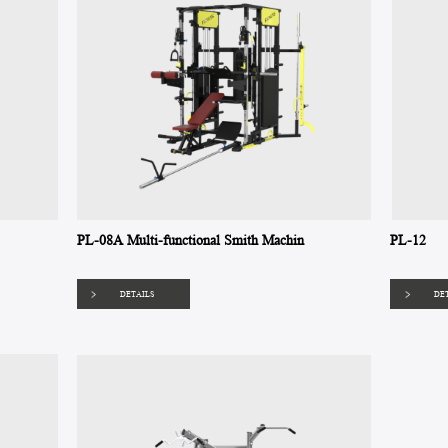
PL-08A Multi-functional Smith Machin
PL-12
DETAILS
DE