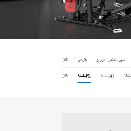
جهاز الجري
أجهزة اختيار الأوزان
كارديو
الكل
سلسلةSH
سلسلةPL
الكل