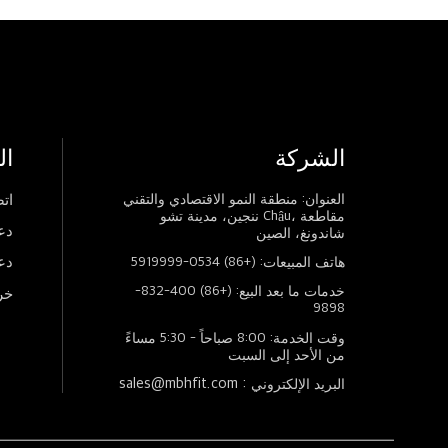
الشركة
ال
العنوان: منطقة النمو الاقتصادي والتقني
اتص
ننجين، مدينة تشو Châu، مقاطعة
دع
شاندونغ، الصين
دع
هاتف المبيعات: (+86) 0534-5919999
خدمات ما بعد البيع: (+86) 400-832-
خر
9898
وقت الخدمة: 8:00 صباحاً - 5:30 مساءً
من الأحد إلى السبت
sales@mbhfit.com :
البريد الإلكتروني