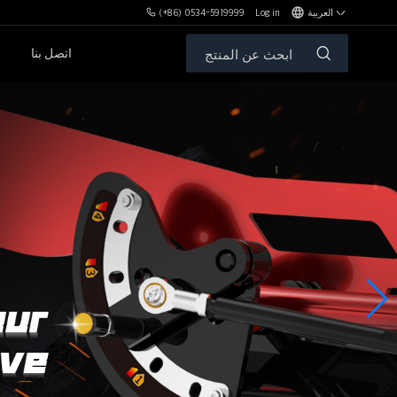
العربية
Log in
(+86) 0534-5919999
اتصل بنا
مكافآت MBH
الأوزان الحرة والمقاعد
سلسلةPL
سلسلةSH
سلسلةXHA
سلسلةZH