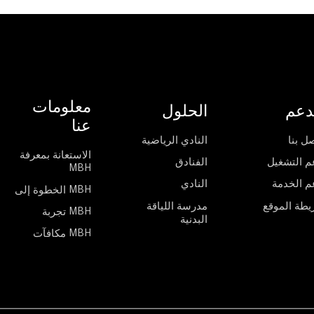
معلومات
دعم
الحلول
عنا
ل بنا
النادي الرياضية
الاستعانة بمعرفة
م التشغيل
الفنادق
MBH
م الخدمة
النادي
الخطوة إلى MBH
يطة الموقع
مدرسة اللياقة
تجربة MBH
البدنية
مكافآت MBH