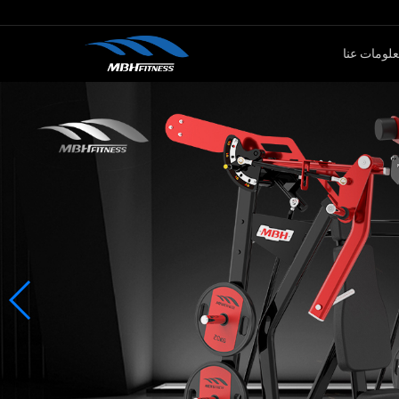
لومات عنا
ار الأوزان
كارديو
سلسلةMTM
جهاز لياقة بدنية
سلةXMDM
جهاز إليبتيكال
سلسلة MEL
دراجة سبين
سلسلة T8
جهاز صعود الدرج
دراجة ثابتة