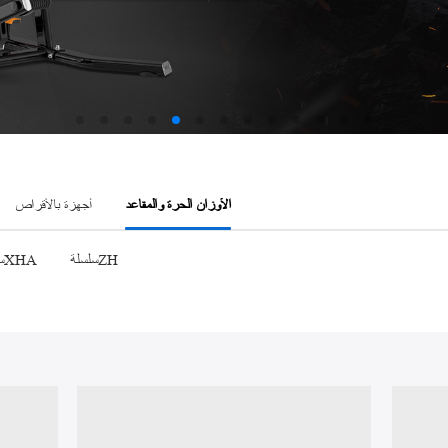
سلسلةAMV
الأوزان الحرة والمقاعد
أجهزة بالأقراص
سلسلةZH
سلسلةXHA