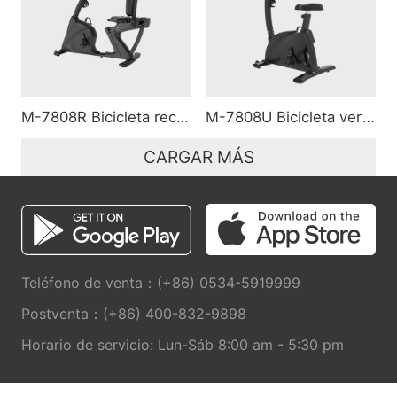
M-7808R Bicicleta reclinada
M-7808U Bicicleta vertical
CARGAR MÁS
Teléfono de venta：(+86) 0534-5919999
Postventa：(+86) 400-832-9898
Horario de servicio: Lun-Sáb 8:00 am - 5:30 pm