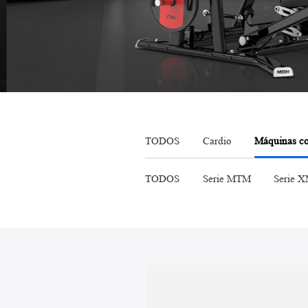
Cinta de correr
TODOS
Cardio
Máquinas co
TODOS
Serie MTM
Serie 