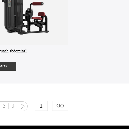
runch abdominal
ALLES
GO
2
3