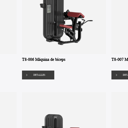
T8-006 Máquina de bíceps
T8-007 Má
DETALLES
DET