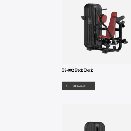
T8-002 Peck Deck
DETALLES