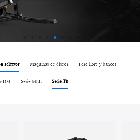
Serie AMV
n selector
Máquinas de discos
Peso libre y bancos
XMDM
Serie MEL
Serie T8