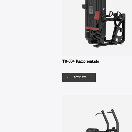
T8-004 Remo sentado
DETALLES