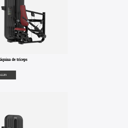
quina de tríceps
ALLES