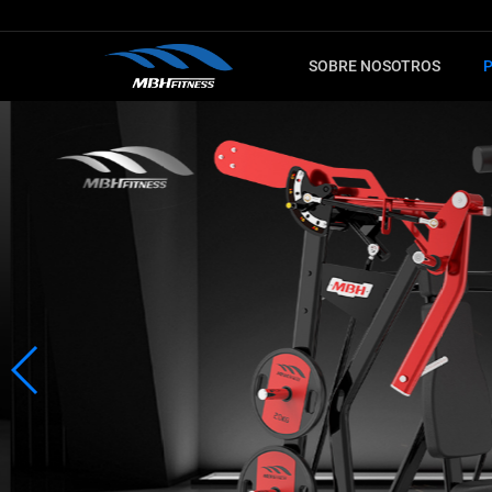
SOBRE NOSOTROS
PARA
CARDIO
MÁQUINA
Máquina de fitness
Serie MTM
Elíptica
Serie XMDM
Bicicleta de spinning
Serie MEL
Máquina de escaleras
Serie T8
Bicicleta estática