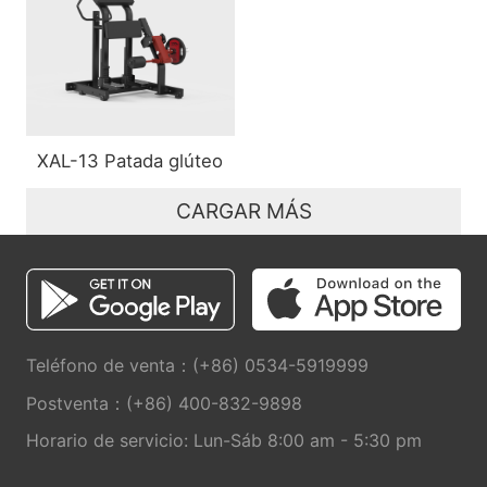
XAL-13 Patada glúteo
CARGAR MÁS
Teléfono de venta：(+86) 0534-5919999
Postventa：(+86) 400-832-9898
Horario de servicio: Lun-Sáb 8:00 am - 5:30 pm