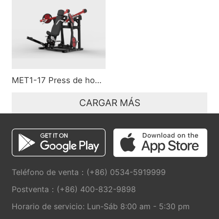
MET1-17 Press de hombros
CARGAR MÁS
Teléfono de venta：(+86) 0534-5919999
Postventa：(+86) 400-832-9898
Horario de servicio: Lun-Sáb 8:00 am - 5:30 pm