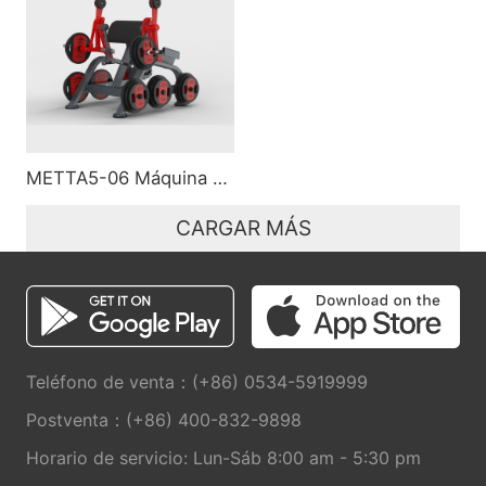
METTA5-06 Máquina de bíceps
CARGAR MÁS
Teléfono de venta：(+86) 0534-5919999
Postventa：(+86) 400-832-9898
Horario de servicio: Lun-Sáb 8:00 am - 5:30 pm