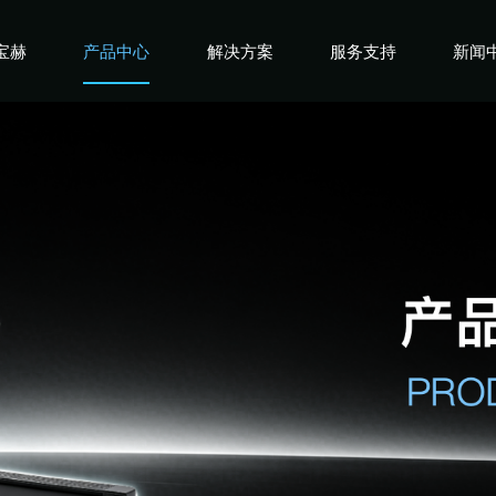
宝赫
产品中心
解决方案
服务支持
新闻
宝赫
商用产品
健身俱乐部
宝赫
政采产品
酒店企事业
宝赫
家用产品
高端会所
宝赫
私教工作室