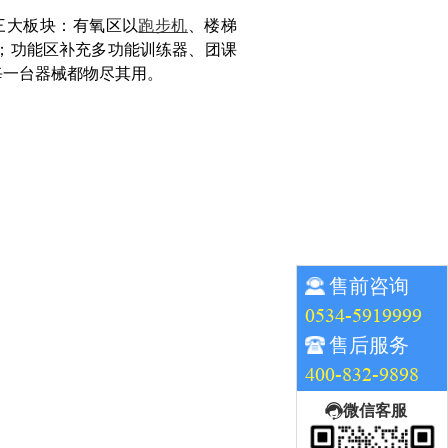
三大板块：有氧区以
跑步机
、楼梯
；功能区补充多功能训练器、团课
每一台器械都物尽其用。
售前咨询
0534-5919999
售后服务
400-832-9898
微信客服