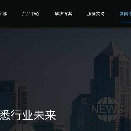
宝赫
产品中心
解决方案
服务支持
新闻
宝赫
商用产品
健身俱乐部
宝赫
政采产品
酒店企事业
宝赫
家用产品
高端会所
宝赫
私教工作室