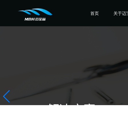
首页
关于迈
认识迈
走进迈
感受迈
盛誉迈