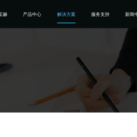
宝赫
产品中心
解决方案
服务支持
新闻
宝赫
商用产品
健身俱乐部
宝赫
政采产品
酒店企事业
宝赫
家用产品
高端会所
宝赫
私教工作室