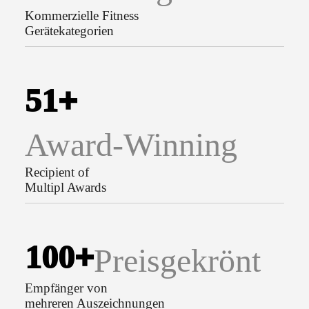
Kommerzielle Fitness
Gerätekategorien
5
1
+
Award-Winning
Recipient of
Multipl Awards
1
0
0
+
Preisgekrönt
Empfänger von
mehreren Auszeichnungen