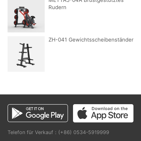
METTA5-04A Brustgestütztes
Rudern
ZH-041 Gewichtsscheibenständer
Telefon für Verkauf：(+86) 0534-5919999