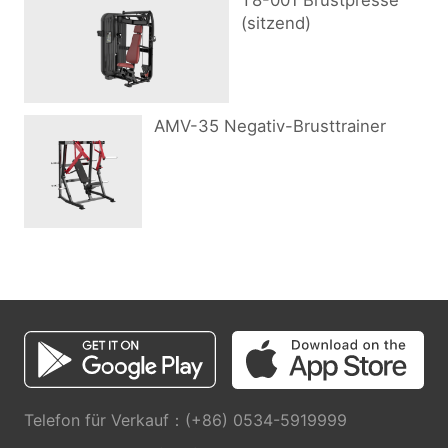
T8-001 Brustpresse
(sitzend)
AMV-35 Negativ-Brusttrainer
Telefon für Verkauf：(+86) 0534-5919999