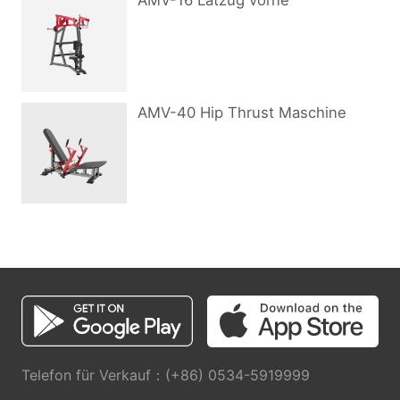
AMV-16 Latzug vorne
AMV-40 Hip Thrust Maschine
Telefon für Verkauf：(+86) 0534-5919999