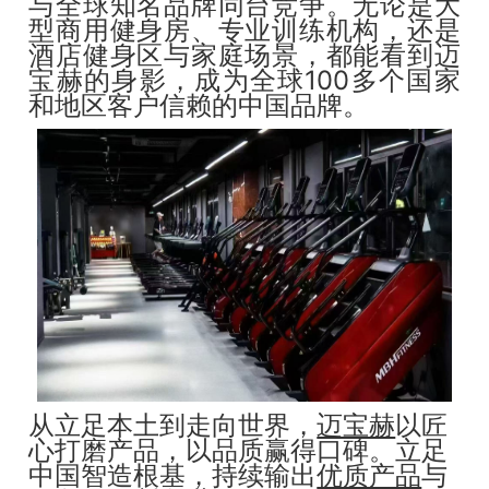
与全球知名品牌同台竞争。无论是大
型商用健身房、专业训练机构，还是
酒店健身区与家庭场景，都能看到迈
宝赫的身影，成为全球100多个国家
和地区客户信赖的中国品牌。
从立足本土到走向世界，
迈宝赫
以匠
心打磨产品，以品质赢得口碑。立足
中国智造根基，持续输出
优质产品
与