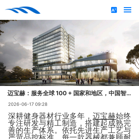
迈宝赫：服务全球 100 + 国家和地区，中国智造实力藏不住了！
2026-06-17 09:28
深耕健身器材行业多年，
迈宝赫
始终
专注研发与精工制造，搭建起成熟完
善的生产体系。依托先进生产工艺与
严苛品控标准，每一款
器械
都兼顾耐