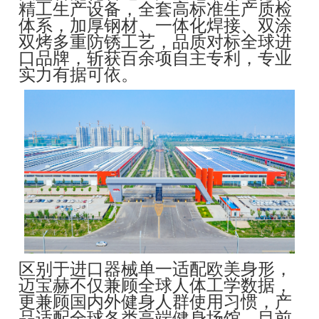
精工生产设备，全套高标准生产质检
体系，加厚钢材、一体化焊接、双涂
双烤多重防锈工艺，品质对标全球进
口品牌，斩获百余项自主专利，专业
实力有据可依。
区别于进口器械单一适配欧美身形，
迈宝赫不仅兼顾全球人体工学数据，
更兼顾国内外健身人群使用习惯，产
品适配全球各类高端健身场馆。目前