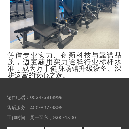
凭借专业实力、创新科技与靠谱品
质，
迈宝赫
用实力诠释行业标杆水
准，成为万千健身场馆升级设备、深
耕运营的安心之选。
销售电话：
0534-5919999
售后服务：
400-832-9898
工作时间：周一至六，9:00-17:00