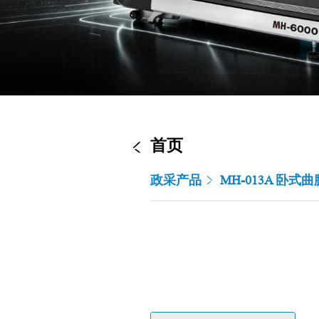
首页
政采产品
MH-013A 卧式