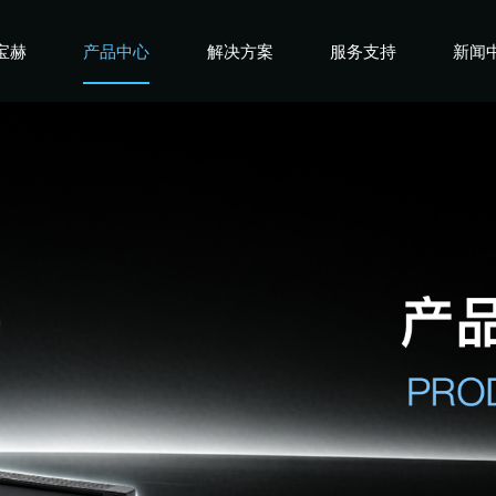
宝赫
产品中心
解决方案
服务支持
新闻
宝赫
商用产品
健身俱乐部
宝赫
政采产品
酒店企事业
宝赫
家用产品
高端会所
宝赫
私教工作室