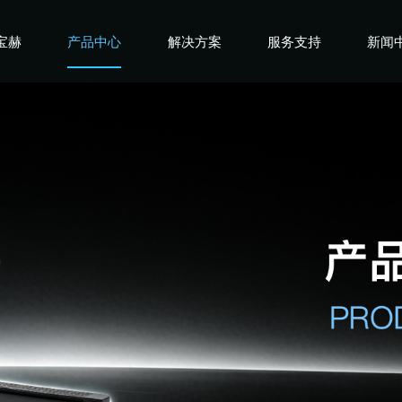
宝赫
产品中心
解决方案
服务支持
新闻
宝赫
商用产品
健身俱乐部
宝赫
政采产品
酒店企事业
宝赫
家用产品
高端会所
宝赫
私教工作室