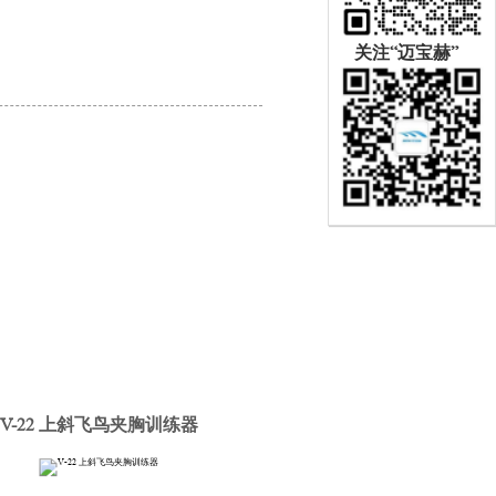
关注“迈宝赫”
V-22 上斜飞鸟夹胸训练器