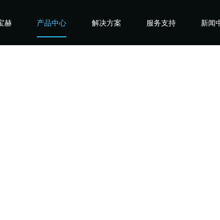
宝赫
产品中心
解决方案
服务支持
新闻
宝赫
商用产品
健身俱乐部
宝赫
政采产品
酒店企事业
宝赫
家用产品
高端会所
宝赫
私教工作室