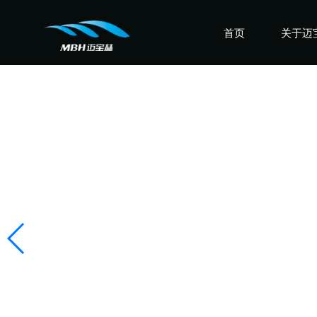
首页
关于迈
认识迈
走进迈
感受迈
盛誉迈