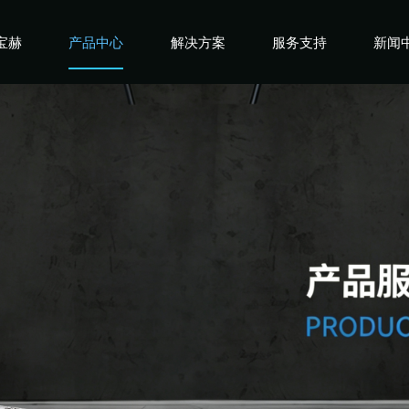
宝赫
产品中心
解决方案
服务支持
新闻
宝赫
商用产品
健身俱乐部
宝赫
政采产品
酒店企事业
宝赫
家用产品
高端会所
宝赫
私教工作室