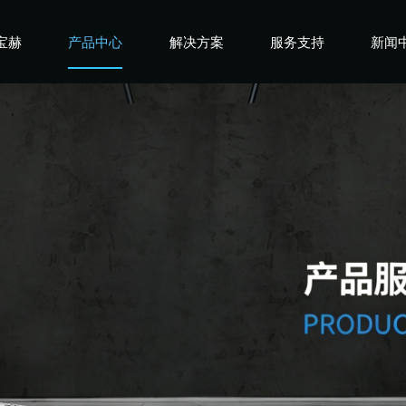
宝赫
产品中心
解决方案
服务支持
新闻
宝赫
商用产品
健身俱乐部
宝赫
政采产品
酒店企事业
宝赫
家用产品
高端会所
宝赫
私教工作室