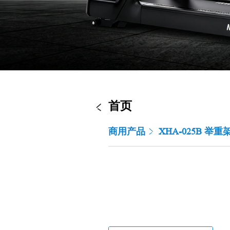
首页
商用产品
XHA-025B 举重