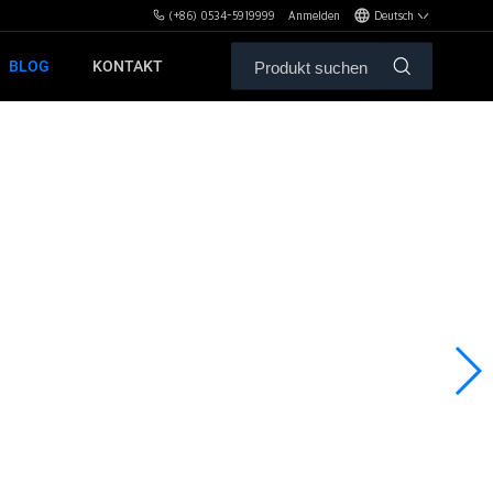
(+86) 0534-5919999
Anmelden
Deutsch
BLOG
KONTAKT
DIO
ALE SERVICE
EICHNUNGEN VON MBH
TE
FREIHANTELN & BÄNKE
PL Serie
SH Serie
XHA Serie
ZH Serie