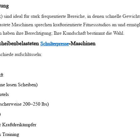
tung
 sind ideal für stark frequentierte Bereiche, in denen schnelle Gewicht
astete Maschinen sprechen kraftorientierte Fitnessstudios an und ermögl
n haben ihre Berechtigung; Ihre Kundschaft bestimmt die Wahl.
scheibenbelasteten
-Maschinen
Schulterpresse
schiede aufschlüsseln:
ft
ne losen Scheiben)
otels
scherweise 200–250 lbs)
)
ür Kraftdreikämpfer
s Training