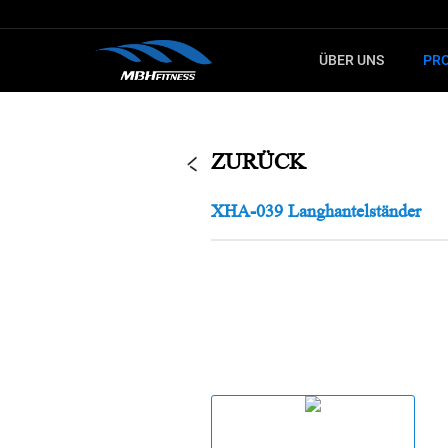
ÜBER UNS
PR
LERNEN SIE
FÜ
KARDIOTRAINING
STECKGE
ZURÜCK
Fitnessgerät
MTM Serie
XHA-039 Langhantelständer
Crosstrainer
XMDM Serie
Spinning-Bike
MEL Serie
Treppensteiger
T8 Serie
Ergometer