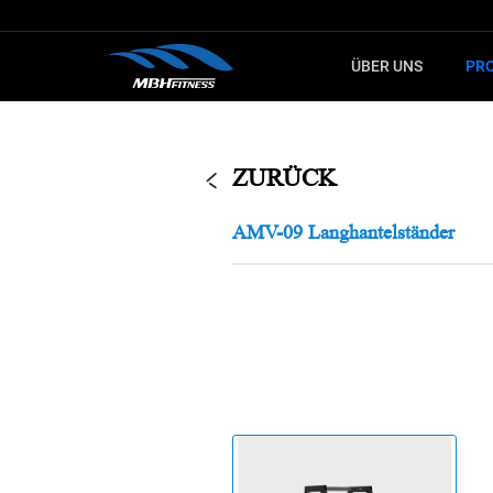
ÜBER UNS
PR
LERNEN SIE
FÜ
KARDIOTRAINING
STECKGE
ZURÜCK
Fitnessgerät
MTM Serie
AMV-09 Langhantelständer
Crosstrainer
XMDM Serie
Spinning-Bike
MEL Serie
Treppensteiger
T8 Serie
Ergometer