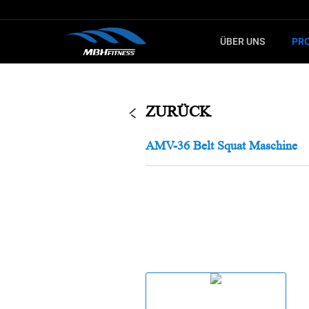
ÜBER UNS
PR
LERNEN SIE
FÜ
KARDIOTRAINING
STECKGE
ZURÜCK
Fitnessgerät
MTM Serie
AMV-36 Belt Squat Maschine
Crosstrainer
XMDM Serie
Spinning-Bike
MEL Serie
Treppensteiger
T8 Serie
Ergometer