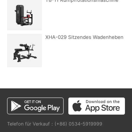
T8-11 Rumpfrotationsmaschine
XHA-029 Sitzendes Wadenheben
Telefon für Verkauf：(+86) 0534-5919999