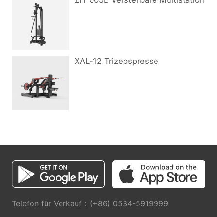
ZH-005B Verstellbare Multistation
XAL-12 Trizepspresse
Telefon für Verkauf：(+86) 0534-5919999