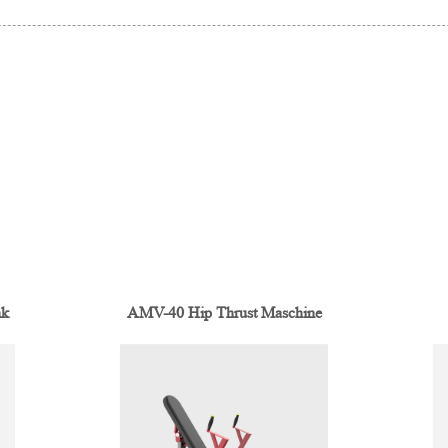
nk
AMV-40 Hip Thrust Maschine