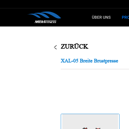
ÜBER UNS
PR
LERNEN SIE
FÜ
KARDIOTRAINING
STECKGE
ZURÜCK
Fitnessgerät
MTM Serie
XAL-05 Breite Brustpresse
Crosstrainer
XMDM Serie
Spinning-Bike
MEL Serie
Treppensteiger
T8 Serie
Ergometer