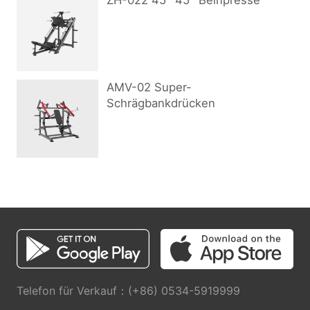
ZH-022 45° 45° Beinpresse
AMV-02 Super-
Schrägbankdrücken
Telefon für Verkauf：(+86) 0534-5919999