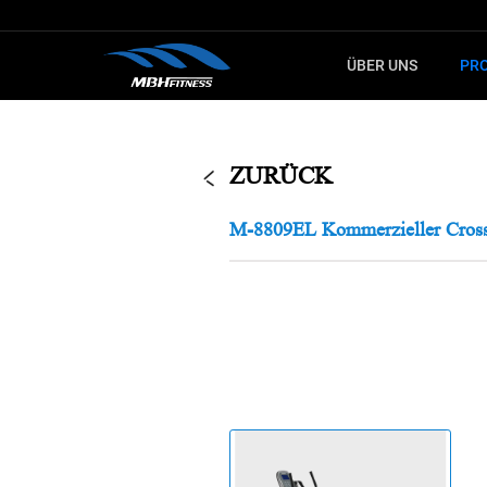
ÜBER UNS
PR
LERNEN SIE
FÜ
KARDIOTRAINING
STECKGE
ZURÜCK
Fitnessgerät
MTM Serie
M-8809EL Kommerzieller Cross
Crosstrainer
XMDM Serie
Spinning-Bike
MEL Serie
Treppensteiger
T8 Serie
Ergometer