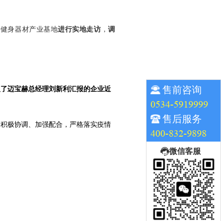
能健身器材产业基地
进行实地走访
，
调
售前咨询
取了迈宝赫总经理刘新利汇报的企业近
0534-5919999
售后服务
中积极协调、加强配合，严格落实疫情
400-832-9898
微信客服