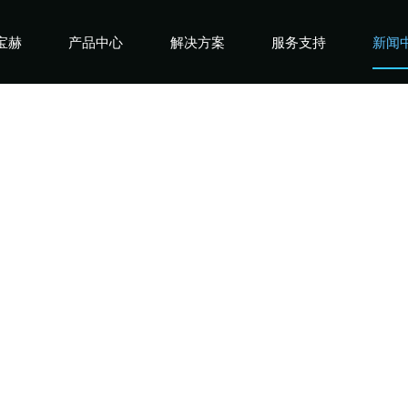
宝赫
产品中心
解决方案
服务支持
新闻
宝赫
商用产品
健身俱乐部
宝赫
政采产品
酒店企事业
宝赫
家用产品
高端会所
宝赫
私教工作室