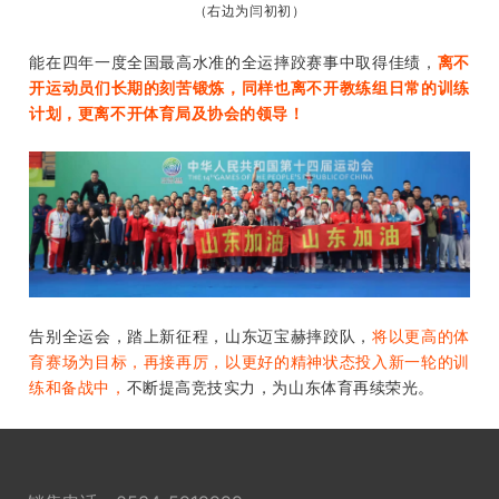
（右边为
闫初初
）
能在四年一度全国最高水准的全运摔跤赛事中取得佳绩
，
离不
开运动员们长期的刻苦锻炼，同样也离不开教练组日常的训练
计划，更离不开体育局及协会的领导！
告别全运会，踏上新征程，山东迈宝赫摔跤队，
将以更高的体
育赛场为目标，再接再厉，以更好的精神状态投入新一轮的训
练和备战中，
不断提高竞技实力，为山东体育再续荣光。