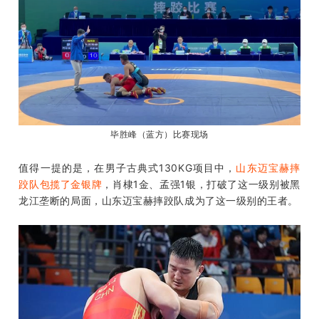
毕胜峰（蓝方）比赛现场
值得一提的是，在男子古典式130KG项目中，
山东迈宝赫摔
跤队包揽了金银牌
，肖棣1金、孟强1银，打破了这一级别被黑
龙江垄断的局面，山东迈宝赫摔跤队成为了这一级别的王者。