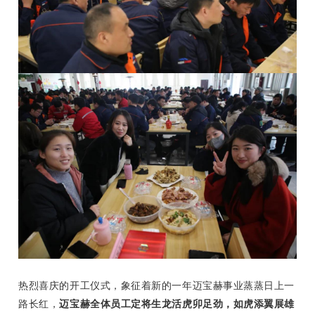
热烈喜庆的开工仪式，象征着新的一年迈宝赫事业蒸蒸日上一
路长红，
迈宝赫全体员工定将生龙活虎卯足劲，如虎添翼展雄