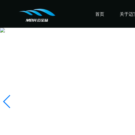
首页
关于迈
认识迈
走进迈
感受迈
盛誉迈