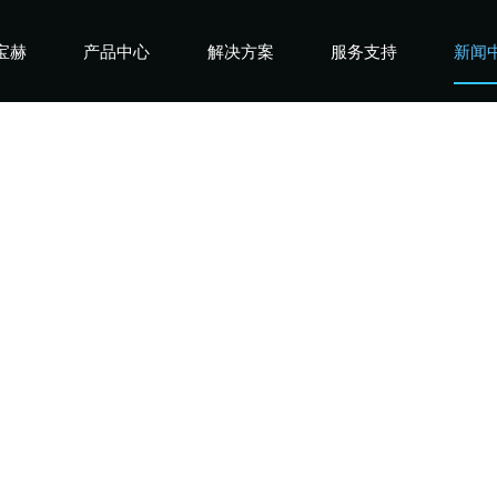
宝赫
产品中心
解决方案
服务支持
新闻
宝赫
商用产品
健身俱乐部
宝赫
政采产品
酒店企事业
宝赫
家用产品
高端会所
宝赫
私教工作室