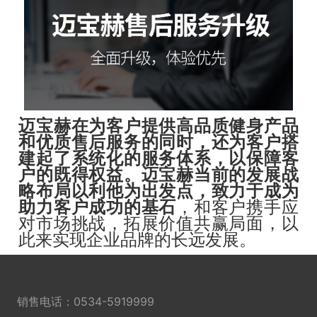
迈宝赫在为客户提供高品质健身产品
和优质售后服务的同时，还为客户搭
建起了系统化的服务体系，以保障客
户的既得权益。迈宝赫当前的发展战
略布局以利他为出发点，致力于成为
助力客户成功的基石
，和客户携手应
对市场挑战，拓展价值共赢局面，以
此来实现企业品牌的长远发展。
销售电话：
0534-5919999