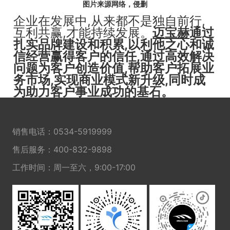
图片来源网络，侵删
企业在发展中,从来都不是独自前行,
互利共赢,才能持续发展。
迈宝赫
通过
扎实品牌建设和积累,以利他之心和诚
信经营赢得客户的信任,通过高效解决
问题为客户创造价值,帮助客户拓展业
务市场,实现商业模式新升级,同时成
为助力客户事业成功的基石。
销售电话：
0534-5919999
售后服务：
400-832-9898
工作时间：周一至六，9:00-17:00