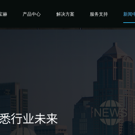
宝赫
产品中心
解决方案
服务支持
新闻
宝赫
商用产品
健身俱乐部
宝赫
政采产品
酒店企事业
宝赫
家用产品
高端会所
宝赫
私教工作室