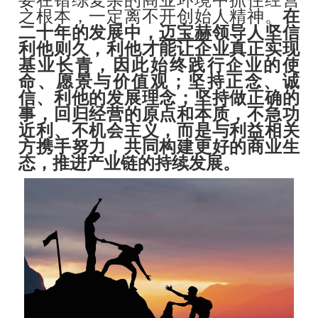
之根本，一定离不开创始人精神。
在
二十年的发展中，
迈宝赫
领导人坚信
利他则久，利他才能让企业真正实现
基业长青
，因此始终践行企业的使
命、愿景与价值观；坚持正念、诚
信、利他的发展理念；坚持做正确的
事，回归经营的原点和本质，不急功
近利、不机会主义，而是与利益相关
方携手努力，共同构建更好的商业生
态，推进产业链的持续发展。