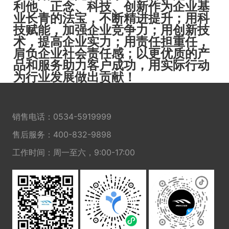
利他、正念、科技、创新作为企业基
业长青的法宝，不断精进提升；用科
技赋能，加强企业竞争力；用创新技
术，提高企业实力；用责任担重任，
肩负企业社会责任感；以更优质的产
品和服务助力客户成功，用实际行动
为行业发展做出贡献！
销售电话：
0534-5919999
售后服务：
400-832-9898
工作时间：周一至六，9:00-17:00