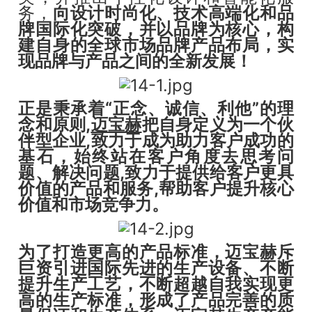
务，
向设计时尚化、技术高端化和品
牌国际化突破，并以品牌为核心，构
建自身的全球市场品牌产品布局，实
现品牌与产品之间的全新发展！
正是秉承着“正念、诚信、利他”的理
念和原则,
迈宝赫
把自身定义为一个伙
伴型企业,致力于成为助力客户成功的
基石，始终站在客户角度去思考问
题、解决问题,致力于提供给客户更具
价值的产品和服务,帮助客户提升核心
价值和市场竞争力。
为了打造更高的产品标准，迈宝赫斥
巨资引进国际先进的生产设备、不断
提升生产工艺，不断超越自我实现更
高的生产标准，形成了产品完善的质