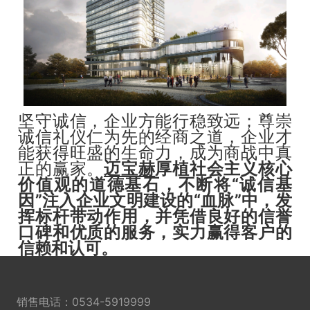
坚守诚信，企业方能行稳致远；尊崇
诚信礼仪仁为先的经商之道，企业才
能获得旺盛的生命力，成为商战中真
正的赢家。
迈宝赫
厚植社会主义核心
价值观的道德基石，不断将“诚信基
因”注入企业文明建设的“血脉”中，发
挥标杆带动作用，并凭借良好的信誉
口碑和优质的服务，实力赢得客户的
信赖和认可。
销售电话：
0534-5919999