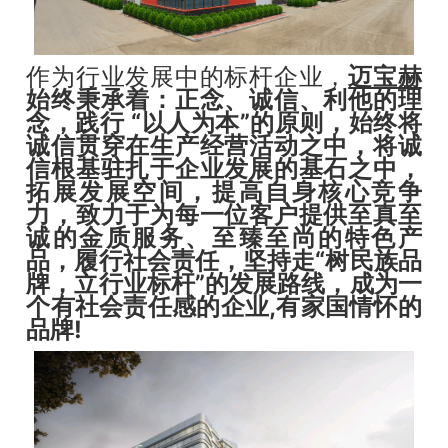
作为行业发展中的标杆企业，
迈宝赫
始终秉承着：正念、诚信、利他的理
念，践行 “以人为本”的原则，始终将
诚信贯穿在生产经营活动之中，将诚
信根基驻扎于企业发展的基石之中，
拓展发展空间，提高自身核心竞争
力，致力于为每一位客户提供至真至
诚的金质服务、至臻至尚的特色产
品，履行社会责任，坚持走“树民族品
牌，立行业标杆”的发展路线，成为一
个有社会责任感的企业,有家国情怀的
品牌!