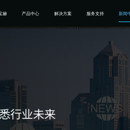
宝赫
产品中心
解决方案
服务支持
新闻
宝赫
商用产品
健身俱乐部
宝赫
政采产品
酒店企事业
宝赫
家用产品
高端会所
宝赫
私教工作室