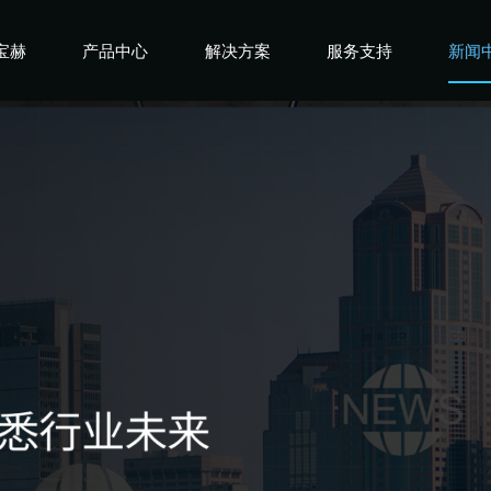
宝赫
产品中心
解决方案
服务支持
新闻
宝赫
商用产品
健身俱乐部
宝赫
政采产品
酒店企事业
宝赫
家用产品
高端会所
宝赫
私教工作室