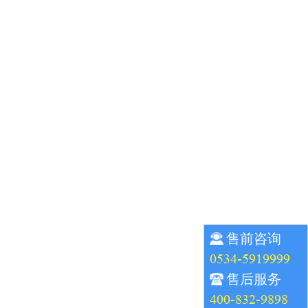
售前咨询
0534-5919999
售后服务
400-832-9898