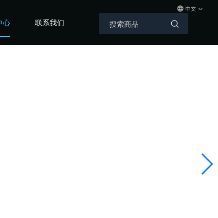
中文
中心
联系我们