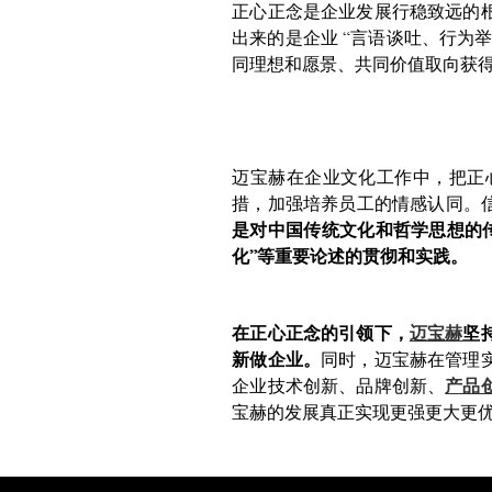
正心正念是企业发展行稳致远的
出来的是企业 “言语谈吐、行为
同理想和愿景、共同价值取向获
迈宝赫在企业文化工作中，把正
措，加强培养员工的情感认同。
是对中国传统文化和哲学思想的传
化”等重要论述的贯彻和实践。
在正心正念的引领下，
迈宝赫
坚
新做企业。
同时，迈宝赫在管理
企业技术创新、品牌创新、
产品
宝赫的发展真正实现更强更大更